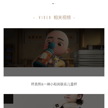
-
相关视频
-
VIDEO
杯具熊&一禅小和尚联名儿童杯