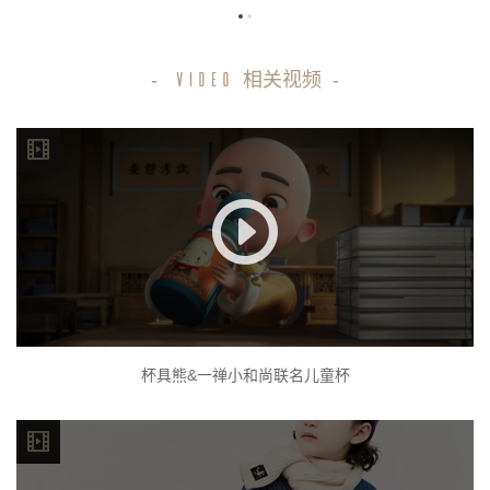
-
相关视频
-
VIDEO
杯具熊&一禅小和尚联名儿童杯