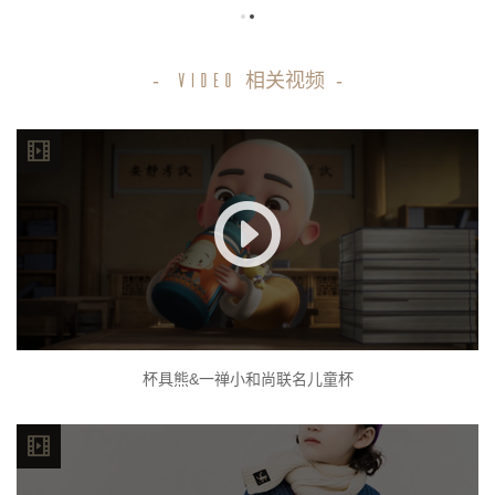
-
相关视频
-
VIDEO
杯具熊&一禅小和尚联名儿童杯